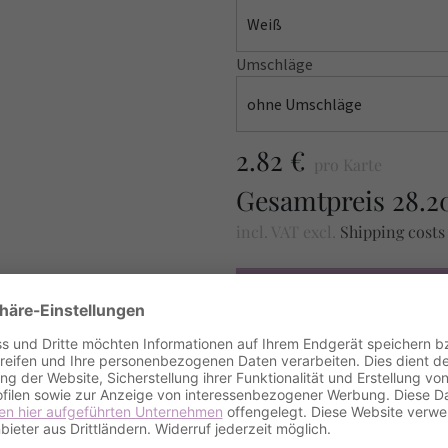
Weiß
Umschläge
ohne Umschläge
2.82 €
pro Karte
Gesamtpreis
28.2
incl. VAT
excl.
Shipping cost
MUSTER BESTELLE
Amount / Anzahl