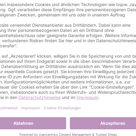
Details
gnservice
Schneemann – Ein Grauer Hintergrund für den Fr
n mit dem Motiv Schneemann bringen den Charme des Winter
 Der Schneemann, gestaltet mit Liebe zum Detail, strahlt Fr
e eine ruhige Eleganz und setzt den fröhlichen Schneemann i