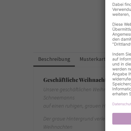
Beschreibung
Musterkarten
Desi
Geschäftliche Weihnachtskarten 
Unsere geschäftlichen Weihnachtskarte
Schneemanns
auf einen ruhigen, grauen Hintergrund.
Der graue Hintergrund verleiht der Kart
Weihnachten