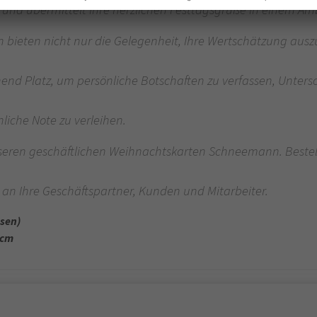
 und übermittelt Ihre herzlichen Festtagsgrüße in einem 
 bieten nicht nur die Gelegenheit, Ihre Wertschätzung au
end Platz, um persönliche Botschaften zu verfassen, Unters
iche Note zu verleihen.
unseren geschäftlichen Weihnachtskarten Schneemann. Beste
 an Ihre Geschäftspartner, Kunden und Mitarbeiter.
ssen)
 cm