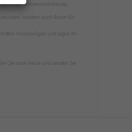
Ambiente der Schneemannfreude.
szudrücken, sondern auch Raum für
chriften hinzuzufügen und sogar Ihr
llen Sie noch heute und senden Sie