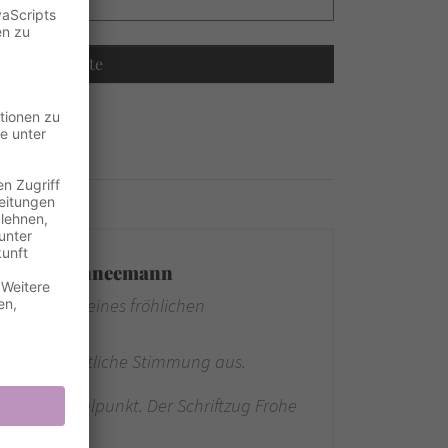
Recalculate
öhlichen Schneemann
s in Form eines fröhlichen
eude und festliche Stimmung aus.
n den Mittelpunkt. Der Schriftzug Frohe