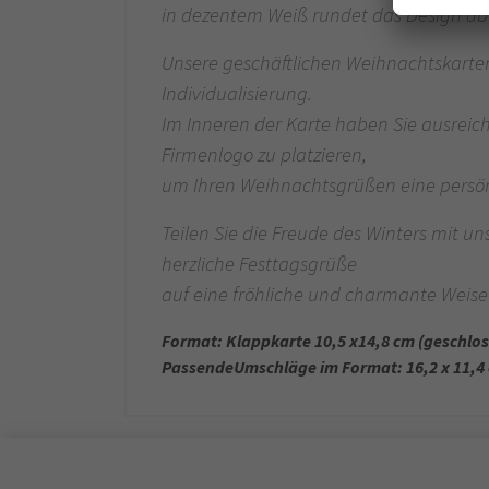
in dezentem Weiß rundet das Design ab
Unsere geschäftlichen Weihnachtskarten
Individualisierung.
Im Inneren der Karte haben Sie ausreich
Firmenlogo zu platzieren,
um Ihren Weihnachtsgrüßen eine persönl
Teilen Sie die Freude des Winters mit 
herzliche Festtagsgrüße
auf eine fröhliche und charmante Weise
Format: Klappkarte 10,5 x14,8 cm (geschlo
PassendeUmschläge im Format: 16,2 x 11,4