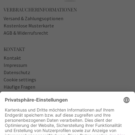
VERBRAUCHERINFORMATIONEN
Versand & Zahlungsoptionen
Kostenlose Musterkarte
AGB & Widerrufsrecht
KONTAKT
Kontakt
Impressum
Datenschutz
Cookie settings
Häufige Fragen
Über uns
NÜTZLICHES
Sprüche zur Geburt
Einladungstexte zum Geburtstag
Einladungstexte zur Silberhochzeit