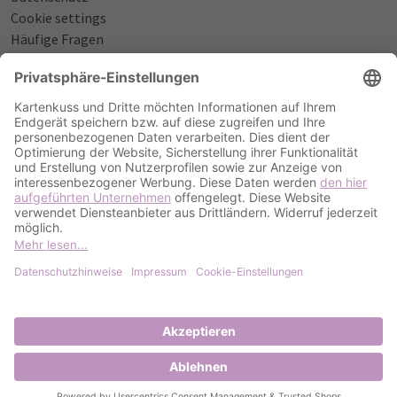
Cookie settings
Häufige Fragen
Über uns
NÜTZLICHES
Sprüche zur Geburt
Einladungstexte zum Geburtstag
Einladungstexte zur Silberhochzeit
Qualität & Umschläge
Bestellablauf
ZAHLUNGSOPTIONEN
PayPal
Kreditkarte
Rechnung
2023 Kartenkuss