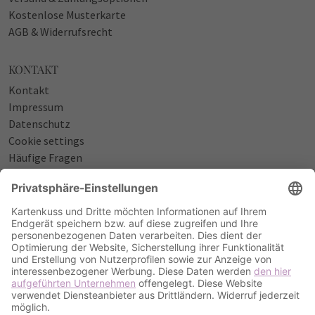
Kostenlose Musterkarte
AGB & Widerrufsrecht
KONTAKT
Kontakt
Impressum
Datenschutz
Cookie settings
Häufige Fragen
Über uns
NÜTZLICHES
Sprüche zur Geburt
Einladungstexte zum Geburtstag
Einladungstexte zur Silberhochzeit
Qualität & Umschläge
Bestellablauf