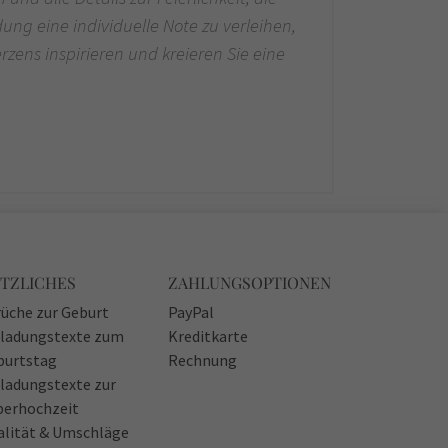
ung eine individuelle Note zu verleihen,
rzens inspirieren und kreieren Sie eine
TZLICHES
ZAHLUNGSOPTIONEN
üche zur Geburt
PayPal
nladungstexte zum
Kreditkarte
burtstag
Rechnung
ladungstexte zur
berhochzeit
alität & Umschläge