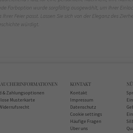
Jede Farboption wurde sorgfältig ausgewählt, um Ihrer Einlad
Ihrer Feier passt. Lassen Sie sich von der Eleganz des Zierhe
eschichte würdigt.
RAUCHERINFORMATIONEN
KONTAKT
NÜ
d & Zahlungsoptionen
Kontakt
Spr
lose Musterkarte
Impressum
Ei
Widerrufsrecht
Datenschutz
Ge
Cookie settings
Ein
Häufige Fragen
Sil
Über uns
Qu