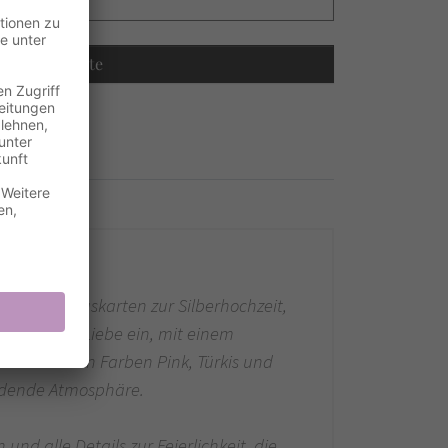
Recalculate
 Einladungskarten zur Silberhochzeit,
auerhaften Liebe ein, mit einem
drucksstarken Farben Pink, Türkis und
ladende Atmosphäre.
nd alle Details zur Feierlichkeit, die