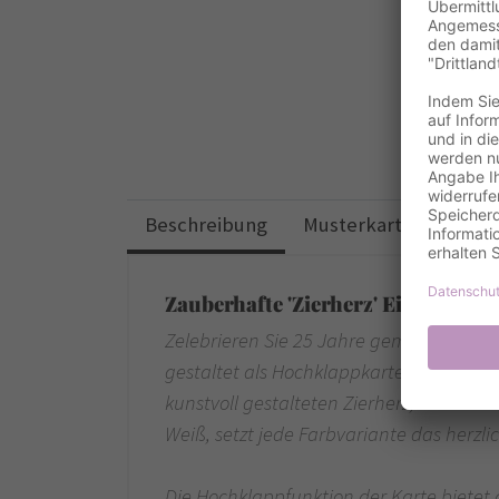
Beschreibung
Musterkarten
Desi
Zauberhafte 'Zierherz' Einladungsk
Zelebrieren Sie 25 Jahre gemeinsamer L
gestaltet als Hochklappkarte im Format 
kunstvoll gestalteten Zierherz, das sich
Weiß, setzt jede Farbvariante das herzl
Die Hochklappfunktion der Karte bietet a