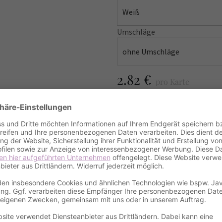
Weiß
Umschläge
ohne Umschläge
2.82 €
pro Karte
Gesamtpreis
28.2
incl. VAT
excl.
Shipping cost
MUSTER BESTELLE
Amount / Anzahl