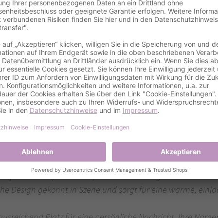
Details
gnservice
arten zur Silberhochzeit: Liebe in Farbe
iebe und Verbundenheit mit unseren entzückenden 'Zierherz'
10,5 x 14,8 cm. Diese Einladungen fangen die Essenz Ihrer d
 auf jeder Karte prominent präsentiert. Verfügbar in den aus
iche Design gekonnt in Szene und sorgt für eine warme, ein
usreichend Platz für eine persönliche Nachricht, Ihre Namen u