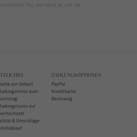
ntischen Ton, der ideal ist, um die
TZLICHES
ZAHLUNGSOPTIONEN
üche zur Geburt
PayPal
nladungstexte zum
Kreditkarte
burtstag
Rechnung
ladungstexte zur
berhochzeit
alität & Umschläge
tellablauf