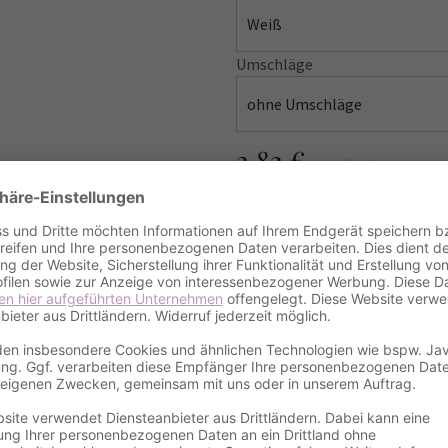
Weiß
Umschläge
ohne Umschläge
2.82 €
pro Karte
Gesamtpreis
28.2
incl. VAT
excl.
Shipping cost
MUSTER BESTELLE
Amount / Anzahl