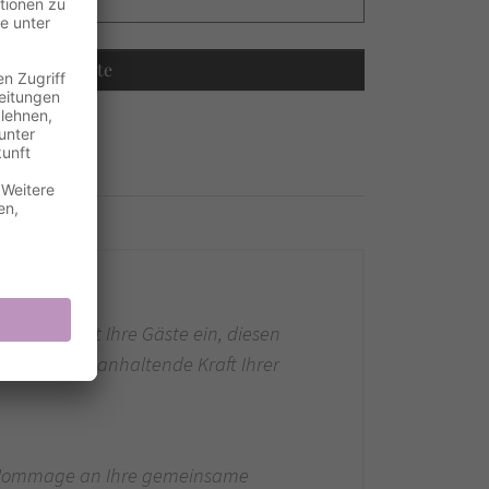
Recalculate
es und lädt Ihre Gäste ein, diesen
ens und die anhaltende Kraft Ihrer
ine Hommage an Ihre gemeinsame