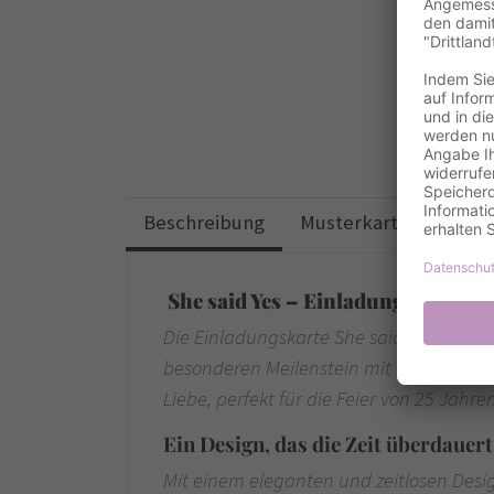
Beschreibung
Musterkarten
Desi
She said Yes – Einladungskarte, die
Die Einladungskarte She said Yes zur Si
besonderen Meilenstein mit Ihnen zu fei
Liebe, perfekt für die Feier von 25 Jah
Ein Design, das die Zeit überdauert
Mit einem eleganten und zeitlosen Desi