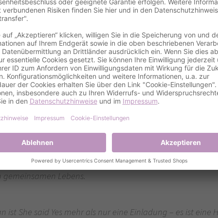
Details
gnservice
 Ihre Liebe feiert
lberhochzeit erinnert an den magischen Moment Ihres Ja-Wort
ern. Diese Karte symbolisiert die Erneuerung Ihres Versprech
ren gemeinsamen Lebens.
gn ist She said Yes mehr als nur eine Einladung – es ist e