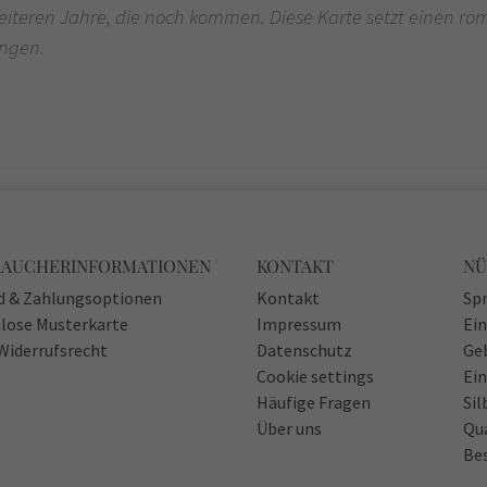
iteren Jahre, die noch kommen. Diese Karte setzt einen roma
angen.
RAUCHERINFORMATIONEN
KONTAKT
NÜ
d & Zahlungsoptionen
Kontakt
Spr
lose Musterkarte
Impressum
Ei
Widerrufsrecht
Datenschutz
Ge
Cookie settings
Ein
Häufige Fragen
Sil
Über uns
Qu
Bes