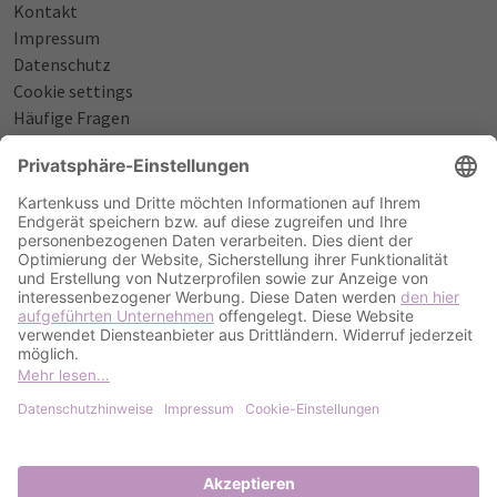
Kontakt
Impressum
Datenschutz
Cookie settings
Häufige Fragen
Über uns
NÜTZLICHES
Sprüche zur Geburt
Einladungstexte zum Geburtstag
Einladungstexte zur Silberhochzeit
Qualität & Umschläge
Bestellablauf
ZAHLUNGSOPTIONEN
PayPal
Kreditkarte
Rechnung