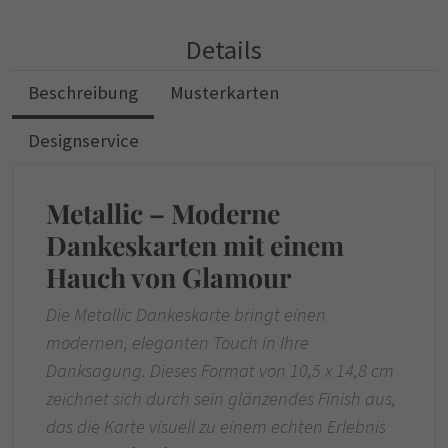
Details
Beschreibung
Musterkarten
Designservice
Metallic – Moderne
Dankeskarten mit einem
Hauch von Glamour
Die Metallic Dankeskarte bringt einen
modernen, eleganten Touch in Ihre
Danksagung. Dieses Format von 10,5 x 14,8 cm
zeichnet sich durch sein glänzendes Finish aus,
das die Karte visuell zu einem echten Erlebnis