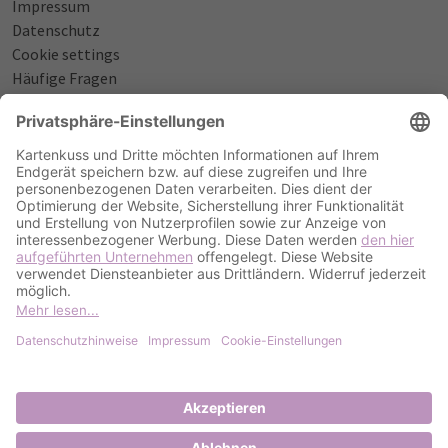
Impressum
Datenschutz
Cookie settings
Häufige Fragen
Über uns
NÜTZLICHES
Sprüche zur Geburt
Einladungstexte zum Geburtstag
Einladungstexte zur Silberhochzeit
Qualität & Umschläge
Bestellablauf
ZAHLUNGSOPTIONEN
PayPal
Kreditkarte
Rechnung