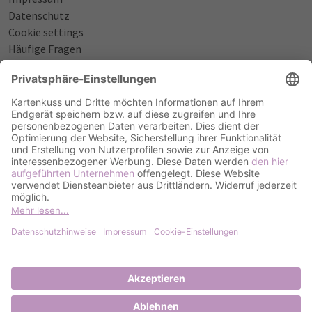
Datenschutz
Cookie settings
Häufige Fragen
Über uns
NÜTZLICHES
Sprüche zur Geburt
Einladungstexte zum Geburtstag
Einladungstexte zur Silberhochzeit
Qualität & Umschläge
Bestellablauf
ZAHLUNGSOPTIONEN
PayPal
Kreditkarte
Rechnung