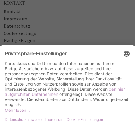
KONTAKT
Kontakt
Impressum
Datenschutz
Cookie settings
Häufige Fragen
Über uns
NÜTZLICHES
Sprüche zur Geburt
Einladungstexte zum Geburtstag
Einladungstexte zur Silberhochzeit
Qualität & Umschläge
Bestellablauf
ZAHLUNGSOPTIONEN
PayPal
Kreditkarte