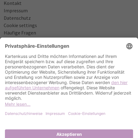
Kontakt
Impressum
Datenschutz
Cookie settings
Häufige Fragen
Über uns
NÜTZLICHES
Sprüche zur Geburt
Einladungstexte zum Geburtstag
Einladungstexte zur Silberhochzeit
Qualität & Umschläge
Bestellablauf
ZAHLUNGSOPTIONEN
PayPal
Kreditkarte
Rechnung