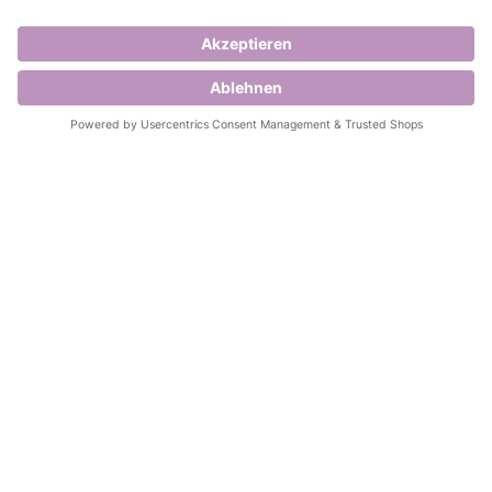
Kontakt
Impressum
Datenschutz
Cookie settings
Häufige Fragen
Über uns
NÜTZLICHES
Sprüche zur Geburt
Einladungstexte zum Geburtstag
Einladungstexte zur Silberhochzeit
Qualität & Umschläge
Bestellablauf
ZAHLUNGSOPTIONEN
PayPal
Kreditkarte
Rechnung