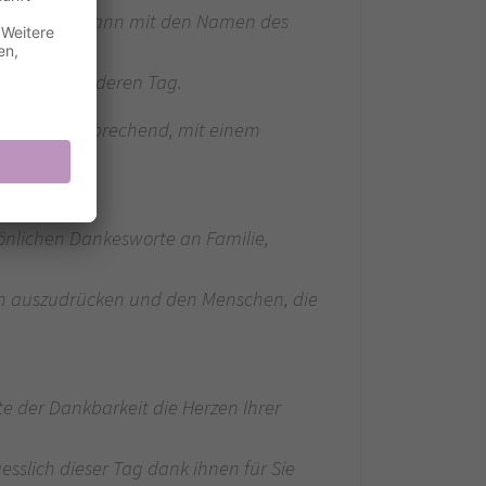
staltet und kann mit den Namen des
n Ihren besonderen Tag.
 dennoch ansprechend, mit einem
önlichen Dankesworte an Familie,
en auszudrücken und den Menschen, die
e der Dankbarkeit die Herzen Ihrer
sslich dieser Tag dank ihnen für Sie