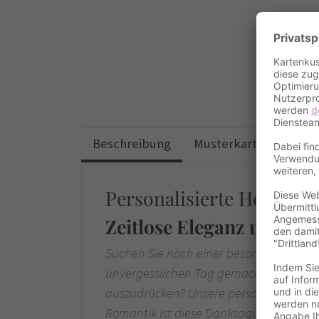
Beschreibung
Musterkarten
Desi
Personalisierte Hochzei
Zeitlose Eleganz und he
Suchen Sie nach einer besonderen Art, I
unvergesslichen Tag gemacht haben,
auszudrücken? Unsere personalisierte H
Romantik ist diese Danksagungskarte