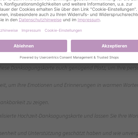
 und Anerkennung. Jede Karte wird mit größter Sorgfalt ge
m
e wird jede Karte zu einem einzigartigen Erinnerungsstück a
eht aus hochwertigem Papier. Das Design ist schlicht und
ungen,
sentieren.
diese Danksagungskarte auch genügend Platz, um Ihre pers
nheit, um Ihre Emotionen und Erinnerungen in warmen Wort
ankbarkeit zu zeigen.
lisierte Hochzeit-Danksagungskarte und lassen Sie Ihre Wort
esenheit und Unterstützung geschätzt haben und wie unverge