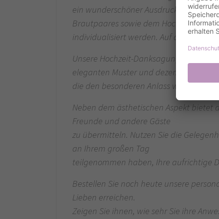
ein wunderschöner Ausdruck Ihrer Liebe
Brautpaares sowie dem Hochzeitsdatu
individualisiert werden. Auf diese Weis
Unsere Hochzeit-Danksagungskarte best
eleganten Muster und dezenten Verzier
die den besonderen Anlass würdig reprä
Neben dem ästhetischen Aspekt bietet 
Freunde und andere Gäste
zu übermitteln. Nutzen Sie die Gelege
an Ihrem großen Tag
teilgenommen haben, Ihre aufrichtige D
Bestellen Sie noch heute unsere persona
Lieben erreichen.
Zeigen Sie ihnen, wie sehr Sie ihre Anw