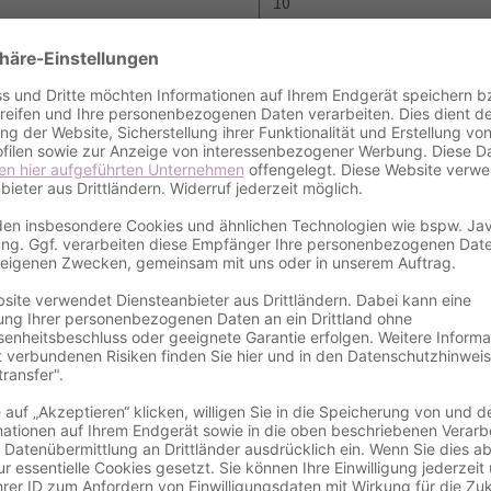
Details
gnservice
t-Danksagungskarte
rzliche Dankbarkeit vereint Blütenmu
hre Wertschätzung und Dankbarkeit für all die lieben Mensch
ochzeit-Danksagungskarte ist die perfekte Wahl! Mit zeitlo