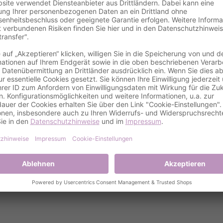
Details
gnservice
eit Rosenverzierung - Stilvoll und ei
dungskarte zur Hochzeit mit dem faszinierenden Rosenverzier
ine besondere Note. Mit dem Format 105x148mm bieten diese 