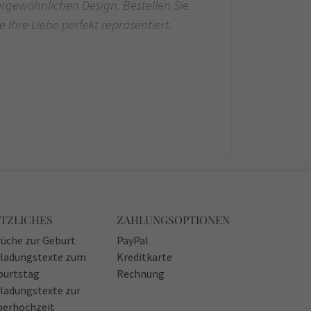
ergewöhnlichen Design. Bestellen Sie
 Ihre Liebe perfekt repräsentiert.
TZLICHES
ZAHLUNGSOPTIONEN
üche zur Geburt
PayPal
nladungstexte zum
Kreditkarte
burtstag
Rechnung
ladungstexte zur
berhochzeit