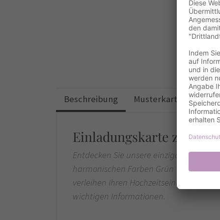
Beschreibung
Musterkarten
Desi
Einladungskarte zur Hochz
Entdecken Sie unsere einzigartige Einla
harmonischen Farben Grün
verleihen Ihren Hochzeitseinladungen e
wichtigen Informationen.