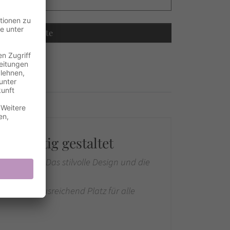
Recalculate
nzigartig gestaltet
ung-Motiv. Das stilvolle Design und die
Karten, ausreichend Platz für alle