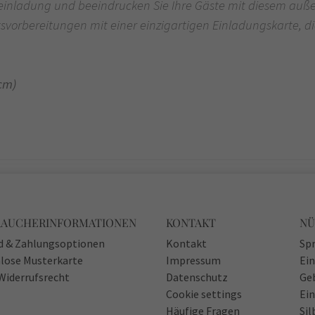
tseinladung und beeindrucken Sie Ihre Gäste mit diesem auß
itsvorbereitungen mit einer einzigartigen Einladungskarte, die
 cm)
RAUCHERINFORMATIONEN
KONTAKT
NÜ
d & Zahlungsoptionen
Kontakt
Spr
lose Musterkarte
Impressum
Ei
Widerrufsrecht
Datenschutz
Ge
Cookie settings
Ein
Häufige Fragen
Sil