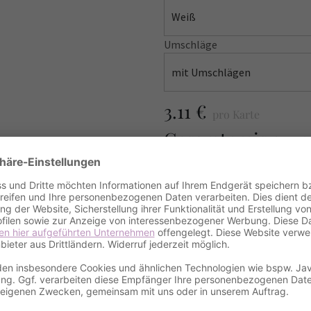
Weiß
Umschläge
mit Umschlägen
3.11 €
pro Karte
Gesamtpreis
31.10
incl. VAT
excl.
Shipping cost
MUSTER BESTELLE
Amount / Anzahl