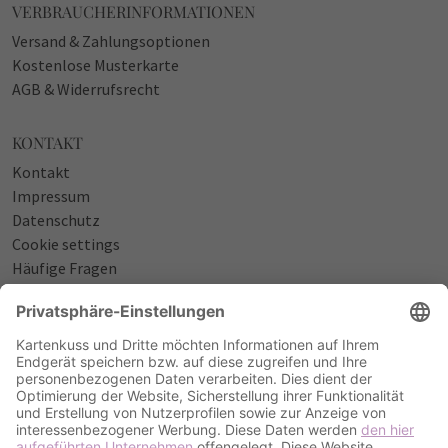
VERBRAUCHERINFORMATIONEN
Versand & Zahlungsoptionen
Kostenlose Musterkarte
AGB & Widerrufsrecht
KONTAKT
Kontakt
Impressum
Datenschutz
Cookie settings
Häufige Fragen
Über uns
NÜTZLICHES
Sprüche zur Geburt
Einladungstexte zum Geburtstag
Einladungstexte zur Silberhochzeit
Qualität & Umschläge