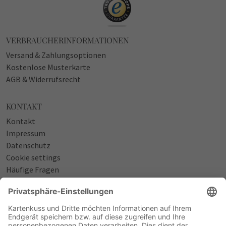
VERBRAUCHERINFORMATIONEN
Versand & Zahlungsoptionen
Kostenlose Musterkarte
AGB & Widerrufsrecht
KONTAKT
Kontakt
Impressum
Datenschutz
Cookie settings
Häufige Fragen
Über uns
NÜTZLICHES
Sprüche zur Geburt