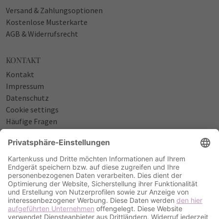
Versand & Zahlungsoptionen
Kostenlose Musterkarte
AGB & Widerrufsrecht
KONTAKT
Kontakt
Impressum
Datenschutz
Cookie settings
Häufige Fragen
Über uns
NÜTZLICHES
Sprüche zur Geburt
Einladungstexte zum Geburtstag
Einladungstexte zur Silberhochzeit
Qualität & Umschläge