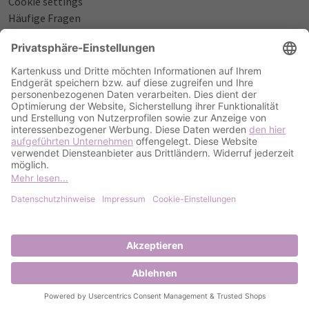
Cookie settings
Häufige Fragen
Über uns
NÜTZLICHES
Sprüche zur Geburt
Einladungstexte zum Geburtstag
Einladungstexte zur Silberhochzeit
Qualität & Umschläge
Bestellablauf
ZAHLUNGSOPTIONEN
PayPal
Kreditkarte
Rechnung
2023 Kartenkuss