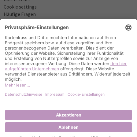
Cookie settings
Häufige Fragen
Über uns
NÜTZLICHES
Sprüche zur Geburt
Einladungstexte zum Geburtstag
Einladungstexte zur Silberhochzeit
Qualität & Umschläge
Bestellablauf
ZAHLUNGSOPTIONEN
PayPal
Kreditkarte
Rechnung
2023 Kartenkuss