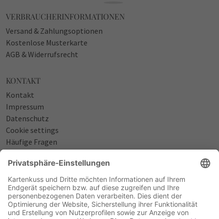
VERBRAUCHERINFORMATIONEN
Versand & Zahlungsoptionen
Kostenlose Musterkarte
AGB & Widerrufsrecht
KONTAKT
Kontakt
Impressum
Datenschutz
Cookie settings
Häufige Fragen
Über uns
NÜTZLICHES
Sprüche zur Geburt
Einladungstexte zum Geburtstag
Einladungstexte zur Silberhochzeit