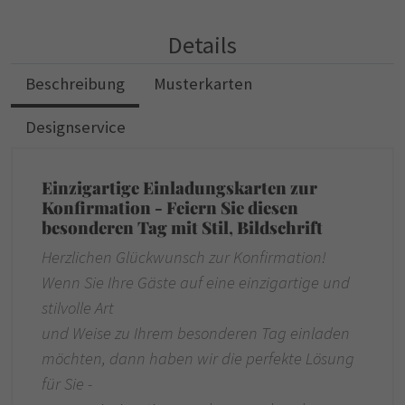
Details
Beschreibung
Musterkarten
Designservice
Einzigartige Einladungskarten zur
Konfirmation - Feiern Sie diesen
besonderen Tag mit Stil
,
Bildschrift
Herzlichen Glückwunsch zur Konfirmation!
Wenn Sie Ihre Gäste auf eine einzigartige und
stilvolle Art
und Weise zu Ihrem besonderen Tag einladen
möchten, dann haben wir die perfekte Lösung
für Sie -