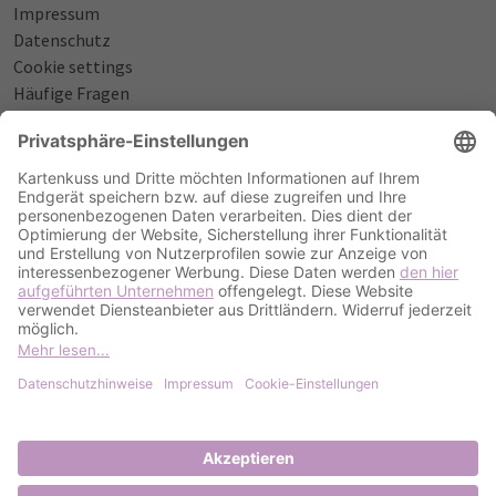
Impressum
Datenschutz
Cookie settings
Häufige Fragen
Über uns
NÜTZLICHES
Sprüche zur Geburt
Einladungstexte zum Geburtstag
Einladungstexte zur Silberhochzeit
Qualität & Umschläge
Bestellablauf
ZAHLUNGSOPTIONEN
PayPal
Kreditkarte
Rechnung