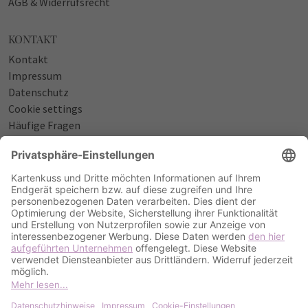
AGB & Widerrufsrecht
KONTAKT
Kontakt
Impressum
Datenschutz
Cookie settings
Häufige Fragen
Über uns
NÜTZLICHES
Sprüche zur Geburt
Einladungstexte zum Geburtstag
Einladungstexte zur Silberhochzeit
Qualität & Umschläge
Bestellablauf
ZAHLUNGSOPTIONEN