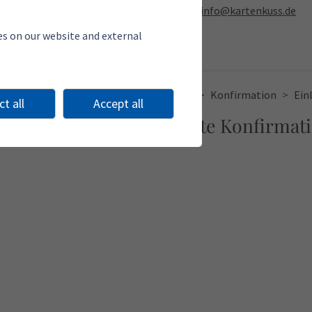
0 28 61 / 92 17-65
info@kartenkuss.de
es on our website and external
Item groups
Anlässe
Konfirmation
Ein
t all
Accept all
Einladungskarte Konfirmat