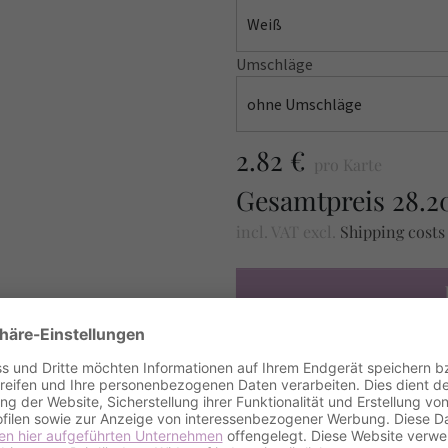
Weiß
Umschläge
ohne Umschläge
2.82 €
pro Karte
Gesamtpreis
28.2
incl. VAT
excl.
Shipping cost
MUSTER BESTELLE
Amount / Anzahl