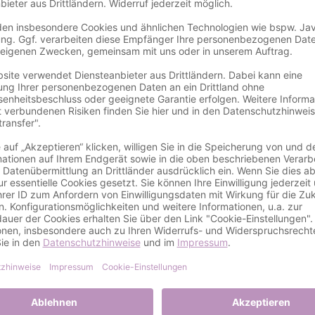
Details
gnservice
 Konfirmation - Feiern Sie diesen besonderen Tag m
aden möchten, dann haben wir die perfekte Lösung für Sie 
n Einladungskarten zur Konfirmation
l für diesen Anlass entworfen und bieten verschiedene Desig
nen Stilen, um sicherzustellen, dass jeder Gast die perfekte
auch personalisierte Optionen, damit Ihre Karte noch indivi