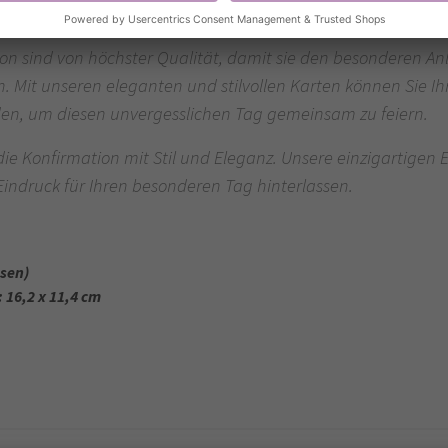
on sind von höchster Qualität, damit sie den besonderen An
Mit unseren eleganten und stilvollen Karten können Sie Ih
den, um diesen unvergesslichen Tag gemeinsam zu feiern.
 die Konfirmation mit Stil und Eleganz. Unsere einzigartigen
Eindruck für Ihren besonderen Tag hinterlassen.
ssen)
 16,2 x 11,4 cm