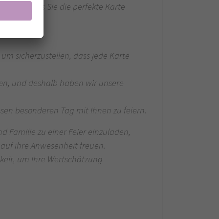
tellen, dass Sie die perfekte Karte
um sicherzustellen, dass jede Karte
egen, und deshalb haben wir unsere
esen besonderen Tag mit Ihnen zu feiern.
 Familie zu einer Feier einzuladen,
h auf ihre Anwesenheit freuen.
keit, um Ihre Wertschätzung