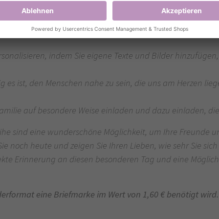
, die sowohl traditionell als auch modern sind, um sicherzus
.
onalisieren, indem Sie eigene Texte und Bilder hinzufügen, 
tig es ist, den Menschen nahe zu sein, die uns am Herzen li
 Familie auf besondere Weise einladen und dazu einladen, di
e sind eine wunderschöne Möglichkeit, um Ihre Freunde und
Sie noch heute und zeigen Sie Ihren Lieben, wie sehr Sie sic
ekte Erinnerung an diesen besonderen Tag und eine Möglich
derformat eine Briefmarke im Wert von 1,60 € benötigt wird.