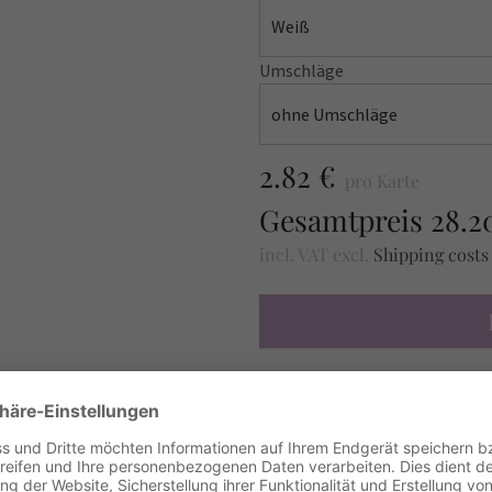
Weiß
Umschläge
ohne Umschläge
2.82 €
pro Karte
Gesamtpreis
28.2
incl. VAT
excl.
Shipping cost
MUSTER BESTELLE
Amount / Anzahl