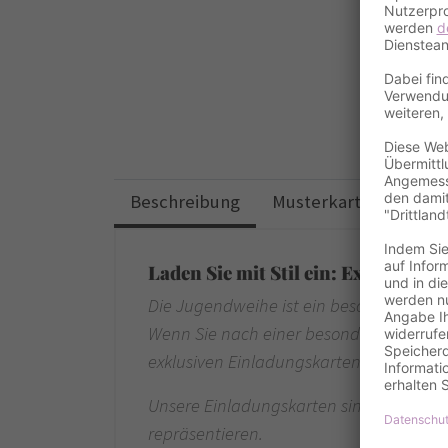
Beschreibung
Musterkarten
Desi
Laden Sie mit Stil ein: Exklusive
Die Jugendweihe ist ein besonderer Mom
Wenn Sie nach einer besonderen Möglich
exklusiven Einladungskarten zur Jugend
Unsere Einladungskarten sind von höchst
repräsentieren.