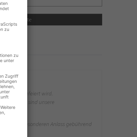
Recalculate
eeblüte
reunden gefeiert wird.
uladen, dann sind unsere
dass sie den besonderen Anlass gebührend