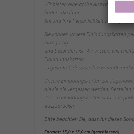
Wir bieten eine große Auswahl an Designs
finden, die Ihren
Stil und Ihre Persönlichkeit widerspiegelt
Sie können unsere Einladungskarten pers
einzigartig
und besonders ist. Wir wissen, wie wich
Einladungskarten
so gestaltet, dass sie Ihre Freunde und
Unsere Einladungskarten zur Jugendweih
die sie nie vergessen werden. Bestellen 
Unsere Einladungskarten sind eine perf
auszudrücken.
Bitte beachten Sie, dass für dieses Son
Format: 15,0 x 15,0 cm (geschlossen)