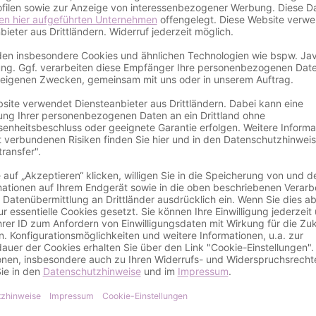
Details
gnservice
 Einladungskarten zur Jugendweihe mit dem Motiv Kl
ent im Leben eines jungen Menschen, der von Familie und F
keit suchen, um Ihre Lieben zu dieser wichtigen Feier einz
weihe die perfekte Wahl.
er Qualität und sorgfältig gestaltet, um sicherzustellen, 