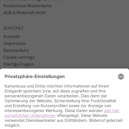
Kostenlose Musterkarte
AGB & Widerrufsrecht
KONTAKT
Kontakt
Impressum
Datenschutz
Cookie settings
Häufige Fragen
Über uns
NÜTZLICHES
Sprüche zur Geburt
Einladungstexte zum Geburtstag
Einladungstexte zur Silberhochzeit
Qualität & Umschläge
Bestellablauf