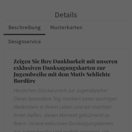
Details
Beschreibung
Musterkarten
Designservice
Zeigen Sie Ihre Dankbarkeit mit unseren
exklusiven Danksagungskarten zur
Jugendweihe mit dem Motiv Schlichte
Bordüre
Herzlichen Glückwunsch zur Jugendweihe!
Dieser besondere Tag markiert einen wichtigen
Meilenstein in Ihrem Leben und wir möchten
Ihnen helfen, diesen Moment gebührend zu
feiern. Unsere exklusiven Danksagungskarten
zur Jugendweihe sind perfekt geeignet, um