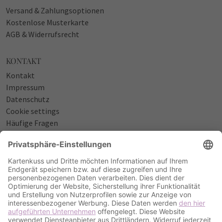
Versand & Zahlungsoptionen
Kostenlose Musterkarte
AGB & Widerrufsrecht
KONTAKT
Kontakt
Impressum
Datenschutz
Cookie settings
Häufige Fragen
Über uns
NÜTZLICHES
Sprüche zur Geburt
Einladungstexte zum Geburtstag
Einladungstexte zur Silberhochzeit
Qualität & Umschläge