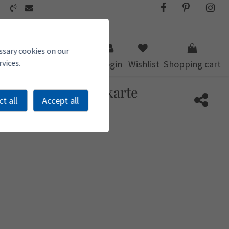
ssary cookies on our
vices.
Search
Login
Wishlist
Shopping cart
Weihnachtsgrußkarte
t all
Accept all