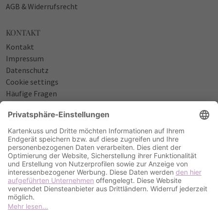
AGB & Widerrufsrecht
KONTAKT
Kontakt
Impressum
Datenschutz
Cookie settings
Häufige Fragen
Über uns
NÜTZLICHES
Sprüche zur Geburt
Einladungstexte zum Geburtstag
Einladungstexte zur Silberhochzeit
Qualität & Umschläge
Bestellablauf